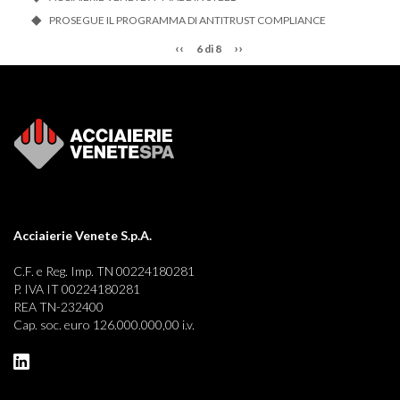
PROSEGUE IL PROGRAMMA DI ANTITRUST COMPLIANCE
‹‹
››
6 di 8
Acciaierie Venete S.p.A.
C.F. e Reg. Imp. TN 00224180281
P. IVA IT 00224180281
REA TN-232400
Cap. soc. euro 126.000.000,00 i.v.