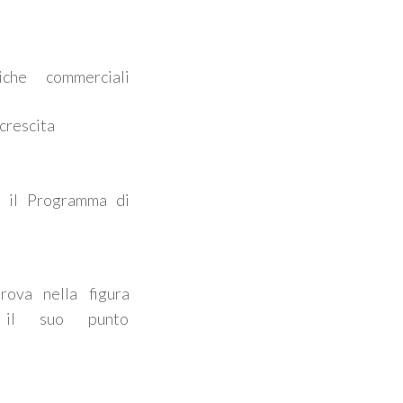
iche commerciali
crescita
o il Programma di
ova nella figura
er il suo punto