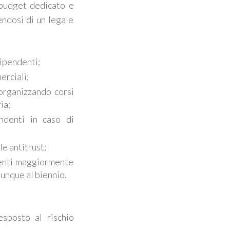
 budget dedicato e
endosi di un legale
dipendenti;
erciali;
organizzando corsi
ia;
ndenti in caso di
e antitrust;
ndenti maggiormente
munque al biennio.
sposto al rischio