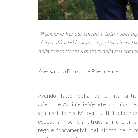
“Acciaierie Venete chiede a tutti i suoi d
sforzo affinché insieme si gestisca il rischi
della concorrenza il motore della sua cresci
Alessandro Banzato – Presidente
Avendo fatto della conformità antitr
aziendale, Acciaierie Venete organizza rego
seminari formativi per tutti i dipend
esposti al rischio antitrust, affinché si f
regole fondamentali del diritto della c