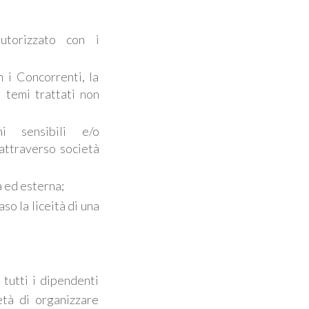
utorizzato con i
n i Concorrenti, la
 temi trattati non
ni sensibili e/o
 attraverso società
 ed esterna;
o la liceità di una
 tutti i dipendenti
età di organizzare