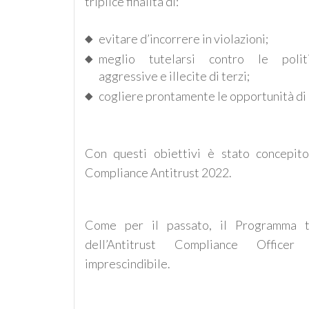
triplice finalità di:
evitare d’incorrere in violazioni;
meglio tutelarsi contro le polit
aggressive e illecite di terzi;
cogliere prontamente le opportunità di 
Con questi obiettivi è stato concepit
Compliance Antitrust 2022.
Come per il passato, il Programma tr
dell’Antitrust Compliance Offic
imprescindibile.