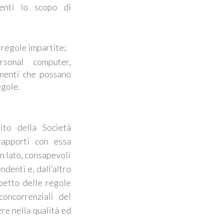
venti lo scopo di
 regole impartite;
rsonal computer,
ementi che possano
egole.
to della Società
rapporti con essa
un lato, consapevoli
denti e, dall’altro
spetto delle regole
concorrenziali del
re nella qualità ed