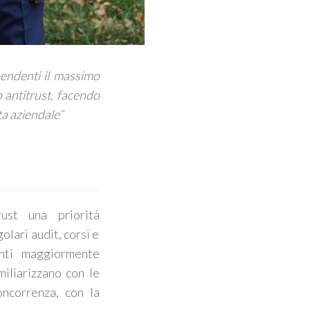
ipendenti il massimo
o antitrust, facendo
ta aziendale”
ust una priorità
lari audit, corsi e
enti maggiormente
amiliarizzano con le
oncorrenza, con la