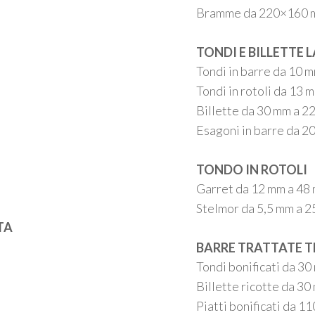
Bramme da 220
×
160 
TONDI E BILLETTE 
Tondi in barre da 10 
Tondi in rotoli da 13 
Billette da 30 mm a 2
Esagoni in barre da 2
TONDO IN ROTOLI
Garret da 12 mm a 48
Stelmor da 5,5 mm a 
TA
BARRE TRATTATE 
Tondi bonificati da 3
Billette ricotte da 3
Piatti bonificati da 11