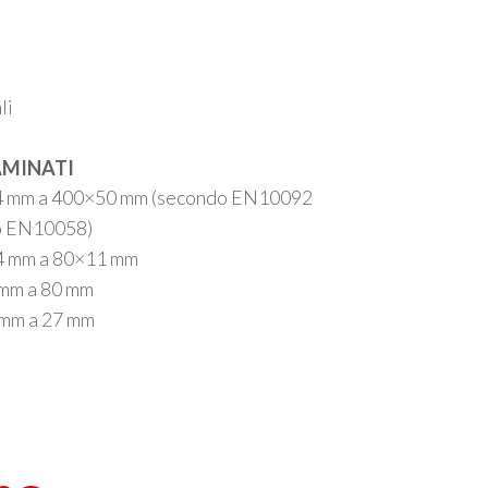
li
AMINATI
4 mm a 400
×
50 mm (secondo EN10092
do EN10058)
4 mm a 80
×
11 mm
 mm a 80 mm
1 mm a 27 mm