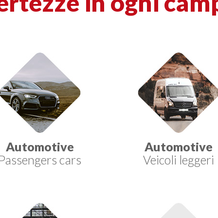
ertezze in ogni cam
Automotive
Automotive
Passengers cars
Veicoli leggeri