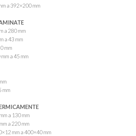
mm a 392
×
200 mm
LAMINATE
mm a 280 mm
mm a 43 mm
20 mm
0 mm a 45 mm
 mm
25 mm
TERMICAMENTE
0 mm a 130 mm
0 mm a 220 mm
0
×
12 mm a 400
×
40 mm