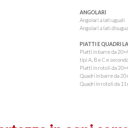
ANGOLARI
Angolari a lati uguali
Angolari a lati disugua
PIATTI E QUADRI L
Piatti in barre da 20
×
tipi A, B e C e secon
Piatti in rotoli da 20
×
Quadri in barre da 20
Quadri in rotoli da 1