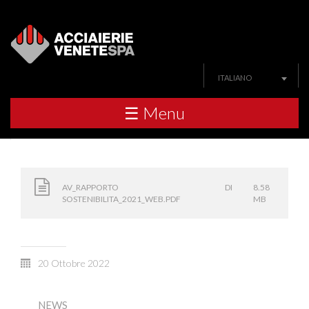
ITALIANO
☰ Menu
AV_RAPPORTO DI
8.58
SOSTENIBILITA_2021_WEB.PDF
MB
20 Ottobre 2022
NEWS