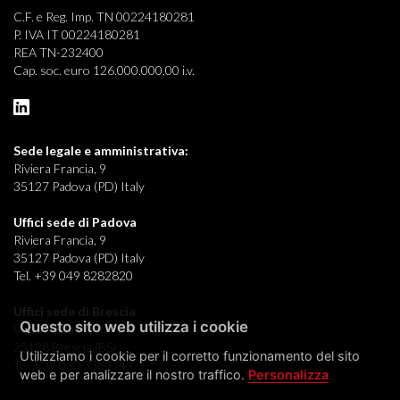
C.F. e Reg. Imp. TN 00224180281
P. IVA IT 00224180281
REA TN-232400
Cap. soc. euro 126.000.000,00 i.v.
Sede legale e
amministrativa:
Riviera Francia, 9
35127 Padova (PD) Italy
Uffici sede di Padova
Riviera Francia, 9
35127 Padova (PD) Italy
Tel. +39 049 8282820
Uffici sede di Brescia
Questo sito web utilizza i cookie
Via Oberdan, 140
25128 Brescia (BS)
Utilizziamo i cookie per il corretto funzionamento del sito
Tel. +39 030 3384744
web e per analizzare il nostro traffico.
Personalizza