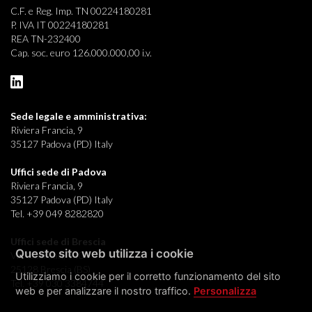
C.F. e Reg. Imp. TN 00224180281
P. IVA IT 00224180281
REA TN-232400
Cap. soc. euro 126.000.000,00 i.v.
Sede legale e
amministrativa:
Riviera Francia, 9
35127 Padova (PD) Italy
Uffici sede di Padova
Riviera Francia, 9
35127 Padova (PD) Italy
Tel. +39 049 8282820
Uffici sede di Brescia
Questo sito web utilizza i cookie
Via Oberdan, 140
25128 Brescia (BS)
Utilizziamo i cookie per il corretto funzionamento del sito
Tel. +39 030 3384744
web e per analizzare il nostro traffico.
Personalizza