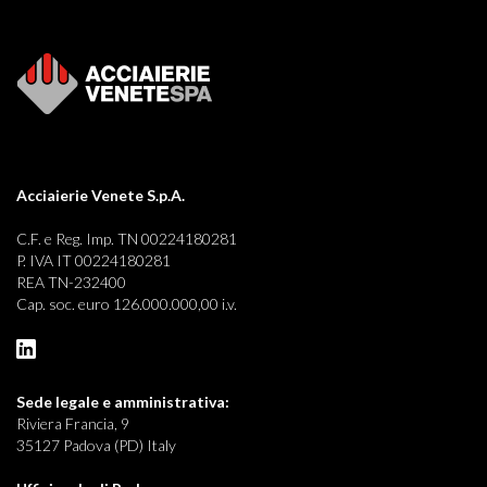
Acciaierie Venete S.p.A.
C.F. e Reg. Imp. TN 00224180281
P. IVA IT 00224180281
REA TN-232400
Cap. soc. euro 126.000.000,00 i.v.
Sede legale e
amministrativa:
Riviera Francia, 9
35127 Padova (PD) Italy