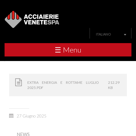
ITALIANO
☰ Menu
EXTRA ENERGIA E ROTTAME LUGLIO
212.29
2025.PDF
KB
27 Giugno 2025
NEWS