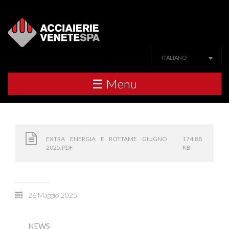
ITALIANO
☰ Menu
EXTRA ENERGIA E ROTTAME GIUGNO
174.88
2025.PDF
KB
26 Maggio 2025
NEWS