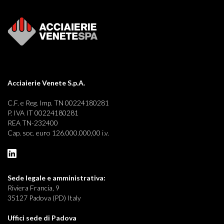
Acciaierie Venete S.p.A.
C.F. e Reg. Imp. TN 00224180281
P. IVA IT 00224180281
REA TN-232400
Cap. soc. euro 126.000.000,00 i.v.
Sede legale e
amministrativa:
Riviera Francia, 9
35127 Padova (PD) Italy
Uffici sede di Padova