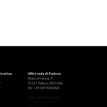
trativa:
Uffici sede di Padova
Riviera Francia, 9
y
35127 Padova (PD) Italy
Tel. +39 049 8282820
Uffici sede di Brescia
Via Oberdan, 140
25128 Brescia (BS)