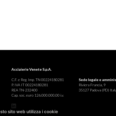
Acciaierie Venete S.p.A.
C.F. e Reg. Imp. TN 00224180281
Sede legale e
amminis
P. IVA IT 00224180281
Riviera Francia, 9
REA TN-232400
35127 Padova (PD) Ital
Cap. soc. euro 126.000.000,00 i.v.
to sito web utilizza i cookie