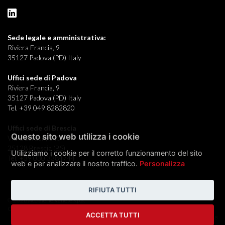
Sede legale e
amministrativa:
Riviera Francia, 9
35127 Padova (PD) Italy
Uffici sede di Padova
Riviera Francia, 9
35127 Padova (PD) Italy
Tel. +39 049 8282820
Uffici sede di Brescia
Questo sito web utilizza i cookie
Via Oberdan, 140
25128 Brescia (BS)
Utilizziamo i cookie per il corretto funzionamento del sito
Tel. +39 030 3384744
web e per analizzare il nostro traffico.
Personalizza
RIFIUTA TUTTI
© 2026 Acciaierie Venete s.p.a.
Condizioni generali
|
Cookie
|
Preferenze
|
GDPR
|
Whistleblowing
ACCETTA TUTTI
credits:
FLUID DESIGN LAB