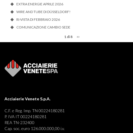
EXTRA ENERGIE APRILE 2026
WIRE AND TUBE DI DÜSSELDORF!
RI-VISTA DI FEBBRAIO 2026
COMUNICAZIONE CAMBIO SEDE
››
1 di 8
Acciaierie Venete S.p.A.
C.F. e Reg. Imp. TN 00224180281
P. IVA IT 00224180281
REA TN-232400
Cap. soc. euro 126.000.000,00 i.v.