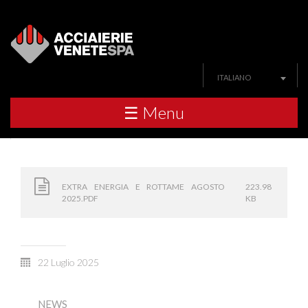
ITALIANO
☰ Menu
EXTRA ENERGIA E ROTTAME AGOSTO
223.98
2025.PDF
KB
22 Luglio 2025
NEWS