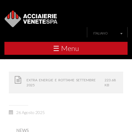
ITALIANO
☰ Menu
EXTRA ENERGIE E ROTTAME SETTEMBRE
223.68
2025
KB
26 Agosto 2025
NEWS