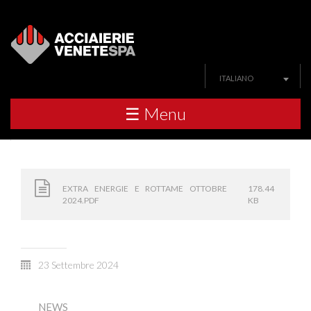
ITALIANO
☰ Menu
EXTRA ENERGIE E ROTTAME OTTOBRE
178.44
2024.PDF
KB
23 Settembre 2024
NEWS