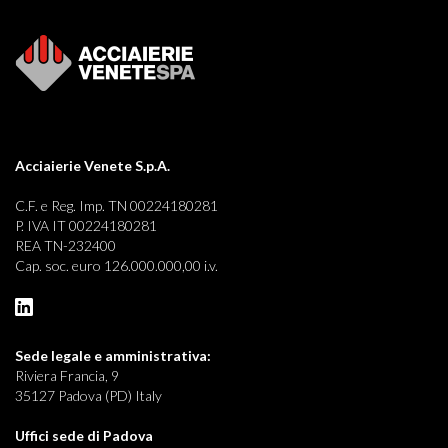
Acciaierie Venete S.p.A.
C.F. e Reg. Imp. TN 00224180281
P. IVA IT 00224180281
REA TN-232400
Cap. soc. euro 126.000.000,00 i.v.
Sede legale e
amministrativa:
Riviera Francia, 9
35127 Padova (PD) Italy
Uffici sede di Padova