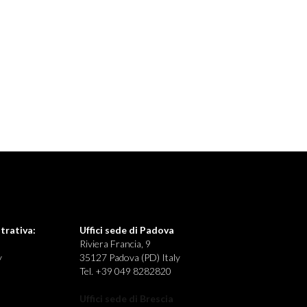
trativa:
Uffici sede di Padova
Riviera Francia, 9
y
35127 Padova (PD) Italy
Tel. +39 049 8282820
Uffici sede di Brescia