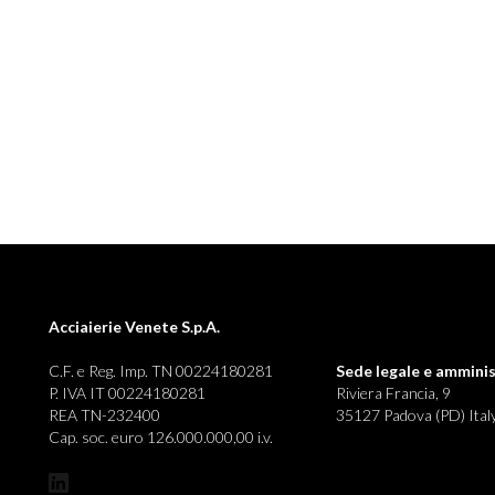
Acciaierie Venete S.p.A.
C.F. e Reg. Imp. TN 00224180281
Sede legale e
amminis
P. IVA IT 00224180281
Riviera Francia, 9
REA TN-232400
35127 Padova (PD) Ital
Cap. soc. euro 126.000.000,00 i.v.