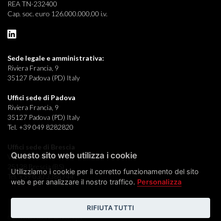
REA TN-232400
Cap. soc. euro 126.000.000,00 i.v.
Sede legale e
amministrativa:
Riviera Francia, 9
35127 Padova (PD) Italy
Uffici sede di Padova
Riviera Francia, 9
35127 Padova (PD) Italy
Tel. +39 049 8282820
Uffici sede di Brescia
Questo sito web utilizza i cookie
Via Oberdan, 140
25128 Brescia (BS)
Utilizziamo i cookie per il corretto funzionamento del sito
Tel. +39 030 3384744
web e per analizzare il nostro traffico.
Personalizza
RIFIUTA TUTTI
© 2026 Acciaierie Venete s.p.a.