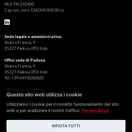
REA TN-232400
Cap. soc. euro 126.000.000,00 i.v.
Sede legale e
amministrativa:
Riviera Francia, 9
35127 Padova (PD) Italy
Uffici sede di Padova
Riviera Francia, 9
35127 Padova (PD) Italy
Tel. +39 049 8282820
Uffici sede di Brescia
Questo sito web utilizza i cookie
Via Oberdan, 140
25128 Brescia (BS)
Utilizziamo i cookie per il corretto funzionamento del sito
Tel. +39 030 3384744
web e per analizzare il nostro traffico.
Personalizza
RIFIUTA TUTTI
© 2026 Acciaierie Venete s.p.a.