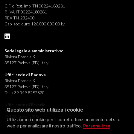
C.F. e Reg. Imp. TN 00224180281
P. IVA IT 00224180281
REA TN-232400
Cap. soc. euro 126.000.000,00 i.v.
Sede legale e
amministrativa:
Riviera Francia, 9
35127 Padova (PD) Italy
Uffici sede di Padova
Riviera Francia, 9
35127 Padova (PD) Italy
Tel. +39 049 8282820
Uffici sede di Brescia
Questo sito web utilizza i cookie
Via Oberdan, 140
25128 Brescia (BS)
Utilizziamo i cookie per il corretto funzionamento del sito
Tel. +39 030 3384744
web e per analizzare il nostro traffico.
Personalizza