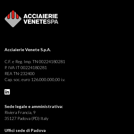
Acciaierie Venete S.p.A.
C.F. e Reg. Imp. TN 00224180281
P. IVA IT 00224180281
REA TN-232400
Cap. soc. euro 126.000.000,00 i.v.
Sede legale e
amministrativa:
Riviera Francia, 9
35127 Padova (PD) Italy
Uffici sede di Padova