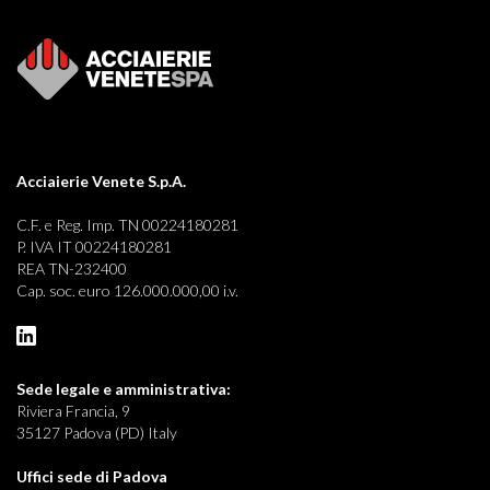
Acciaierie Venete S.p.A.
C.F. e Reg. Imp. TN 00224180281
P. IVA IT 00224180281
REA TN-232400
Cap. soc. euro 126.000.000,00 i.v.
Sede legale e
amministrativa:
Riviera Francia, 9
35127 Padova (PD) Italy
Uffici sede di Padova