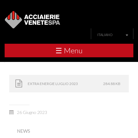
ITALIANO
☰ Menu
EXTRA ENERGIE LUGLIO 2023
284.88 KB
26 Giugno 2023
NEWS