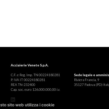
Acciaierie Venete S.p.A.
C.F. e Reg. Imp. TN 00224180281
Sede legale e
amminis
P. IVA IT 00224180281
Riviera Francia, 9
REA TN-232400
35127 Padova (PD) Ital
Cap. soc. euro 126.000.000,00 i.v.
to sito web utilizza i cookie