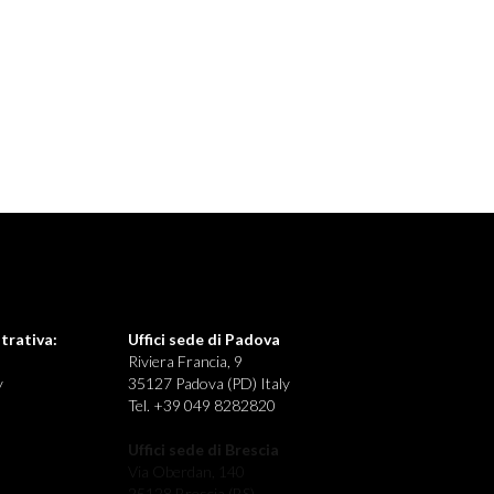
trativa:
Uffici sede di Padova
Riviera Francia, 9
y
35127 Padova (PD) Italy
Tel. +39 049 8282820
Uffici sede di Brescia
Via Oberdan, 140
25128 Brescia (BS)