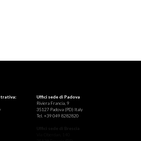
trativa:
Uffici sede di Padova
Riviera Francia, 9
y
35127 Padova (PD) Italy
Tel. +39 049 8282820
Uffici sede di Brescia
Via Oberdan, 140
25128 Brescia (BS)