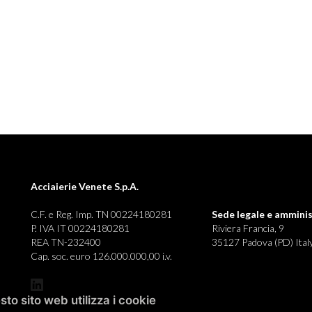
Acciaierie Venete S.p.A.
C.F. e Reg. Imp. TN 00224180281
Sede legale e
amminis
P. IVA IT 00224180281
Riviera Francia, 9
REA TN-232400
35127 Padova (PD) Ital
Cap. soc. euro 126.000.000,00 i.v.
to sito web utilizza i cookie