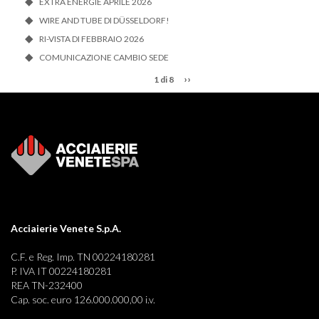
EXTRA ENERGIE APRILE 2026
WIRE AND TUBE DI DÜSSELDORF!
RI-VISTA DI FEBBRAIO 2026
COMUNICAZIONE CAMBIO SEDE
››
1 di 8
Acciaierie Venete S.p.A.
C.F. e Reg. Imp. TN 00224180281
P. IVA IT 00224180281
REA TN-232400
Cap. soc. euro 126.000.000,00 i.v.