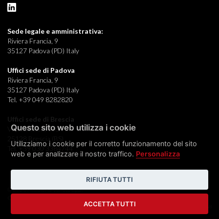
Sede legale e
amministrativa:
Riviera Francia, 9
35127 Padova (PD) Italy
Uffici sede di Padova
Riviera Francia, 9
35127 Padova (PD) Italy
Tel. +39 049 8282820
Uffici sede di Brescia
Questo sito web utilizza i cookie
Via Oberdan, 140
25128 Brescia (BS)
Utilizziamo i cookie per il corretto funzionamento del sito
Tel. +39 030 3384744
web e per analizzare il nostro traffico.
Personalizza
RIFIUTA TUTTI
© 2026 Acciaierie Venete s.p.a.
Condizioni generali
|
Cookie
|
Preferenze
|
GDPR
|
Whistleblowing
ACCETTA TUTTI
credits:
FLUID DESIGN LAB