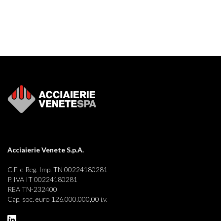
Acciaierie Venete S.p.A.
C.F. e Reg. Imp. TN 00224180281
P. IVA IT 00224180281
REA TN-232400
Cap. soc. euro 126.000.000,00 i.v.